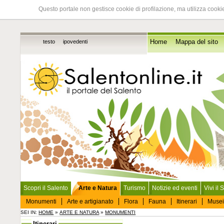
Questo portale non gestisce cookie di profilazione, ma utilizza cookie
testo
ipovedenti
Home
Mappa del sito
Scopri il Salento
Arte e Natura
Turismo
Notizie ed eventi
Vivi il 
Monumenti
Arte e artigianato
Flora
Fauna
Itinerari
Musei
SEI IN:
HOME
»
ARTE E NATURA
»
MONUMENTI
Itinerari