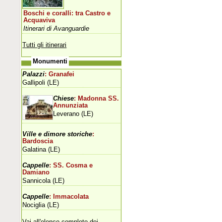
Boschi e coralli: tra Castro e
Acquaviva
Itinerari di Avanguardie
Tutti gli itinerari
Monumenti
Palazzi
: Granafei
Gallipoli (LE)
Chiese
: Madonna SS.
Annunziata
Leverano (LE)
Ville e dimore storiche
:
Bardoscia
Galatina (LE)
Cappelle
: SS. Cosma e
Damiano
Sannicola (LE)
Cappelle
: Immacolata
Nociglia (LE)
Vai all'elenco completo dei