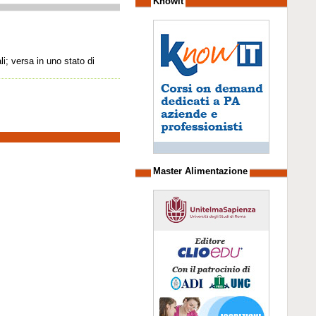
Knowit
i; versa in uno stato di
Master Alimentazione