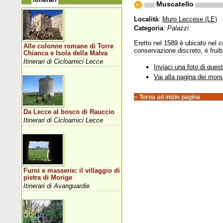
Muscatello
Località
:
Muro Leccese (LE)
Categoria
:
Palazzi
Eretto nel 1589 è ubicato nel c
Alle colonne romane di Torre
conservazione discreto, è frui
Chianca e Isola della Malva
Itinerari di Cicloamici Lecce
Inviaci una foto di que
Vai alla pagina dei mon
»
Torna ad inizio pagina
Da Lecce al bosco di Rauccio
Itinerari di Cicloamici Lecce
Furni e masserie: il villaggio di
pietra di Morige
Itinerari di Avanguardie