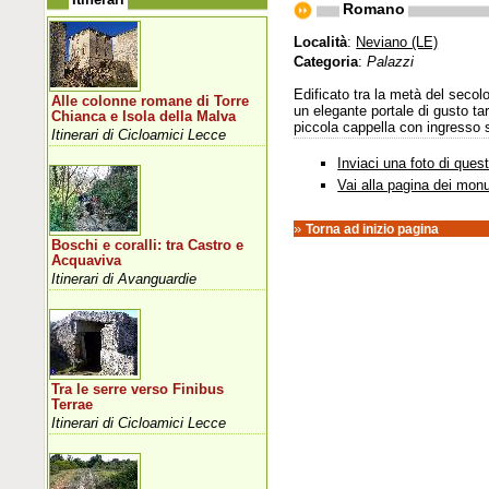
Romano
Località
:
Neviano (LE)
Categoria
:
Palazzi
Edificato tra la metà del seco
Alle colonne romane di Torre
un elegante portale di gusto ta
Chianca e Isola della Malva
piccola cappella con ingresso s
Itinerari di Cicloamici Lecce
Inviaci una foto di que
Vai alla pagina dei mon
»
Torna ad inizio pagina
Boschi e coralli: tra Castro e
Acquaviva
Itinerari di Avanguardie
Tra le serre verso Finibus
Terrae
Itinerari di Cicloamici Lecce