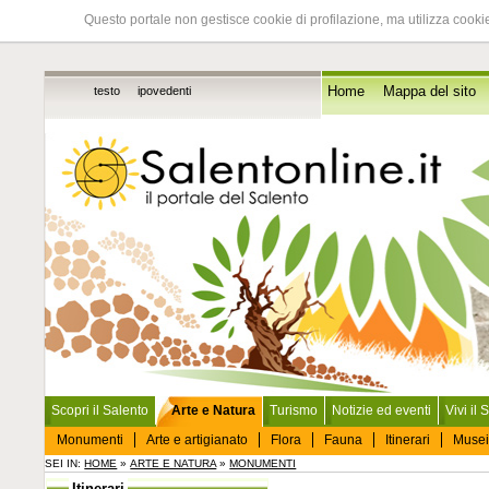
Questo portale non gestisce cookie di profilazione, ma utilizza cookie
testo
ipovedenti
Home
Mappa del sito
Scopri il Salento
Arte e Natura
Turismo
Notizie ed eventi
Vivi il 
Monumenti
Arte e artigianato
Flora
Fauna
Itinerari
Musei
SEI IN:
HOME
»
ARTE E NATURA
»
MONUMENTI
Itinerari