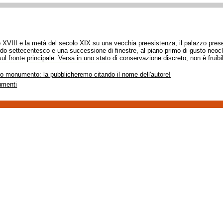
lo XVIII e la metà del secolo XIX su una vecchia preesistenza, il palazzo pr
rdo settecentesco e una successione di finestre, al piano primo di gusto neocl
ul fronte principale. Versa in uno stato di conservazione discreto, non è fruibi
sto monumento: la pubblicheremo citando il nome dell'autore!
umenti