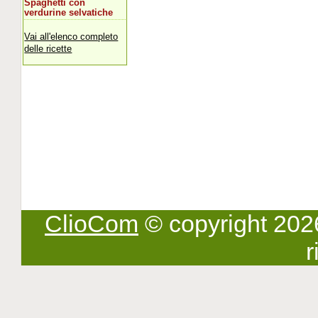
Spaghetti con
verdurine selvatiche
Vai all'elenco completo
delle ricette
ClioCom
© copyright 2026 -
r