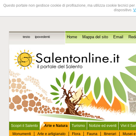
Questo portale non gestisce cookie di profilazione, ma utilizza cookie tecnici per 
dispositivo.
V
testo
ipovedenti
Home
Mappa del sito
Email
Red
Scopri il Salento
Arte e Natura
Turismo
Notizie ed eventi
Vivi il Sa
Monumenti
Arte e artigianato
Flora
Fauna
Itinerari
Musei e