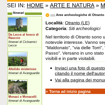
SEI IN:
HOME
»
ARTE E NATURA
»
M
Itinerari
Aree archeologiche di Otranto
Località
:
Otranto (LE)
Categoria
:
Siti archeologici
Da Lecce al bosco di
Nel territorio di Otranto sono 
Rauccio
notevole interesse. Vanno seg
Itinerari di Cicloamici
Lecce
"Maldonato", "via delle Torri"
Passo". Versano in uno stato
visibili e in parte visitabili.
Inviaci una foto di ques
Altolido misterioso
citando il nome dell'autor
Itinerari di Avanguardie
Vai alla pagina dei monu
»
Torna ad inizio pagina
Monaci e Monacelli
Itinerari di Avanguardie