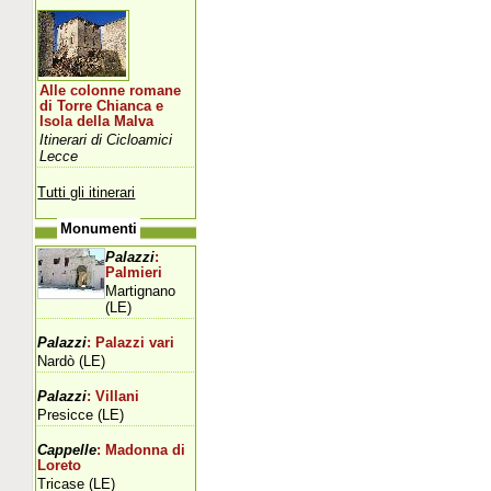
Alle colonne romane
di Torre Chianca e
Isola della Malva
Itinerari di Cicloamici
Lecce
Tutti gli itinerari
Monumenti
Palazzi
:
Palmieri
Martignano
(LE)
Palazzi
: Palazzi vari
Nardò (LE)
Palazzi
: Villani
Presicce (LE)
Cappelle
: Madonna di
Loreto
Tricase (LE)