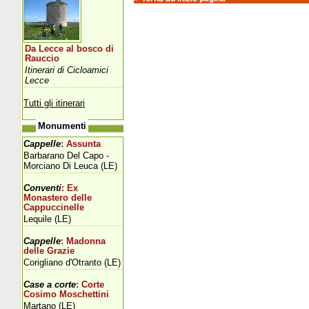
Da Lecce al bosco di
Rauccio
Itinerari di Cicloamici
Lecce
Tutti gli itinerari
Monumenti
Cappelle
: Assunta
Barbarano Del Capo -
Morciano Di Leuca (LE)
Conventi
: Ex
Monastero delle
Cappuccinelle
Lequile (LE)
Cappelle
: Madonna
delle Grazie
Corigliano d'Otranto (LE)
Case a corte
: Corte
Cosimo Moschettini
Martano (LE)