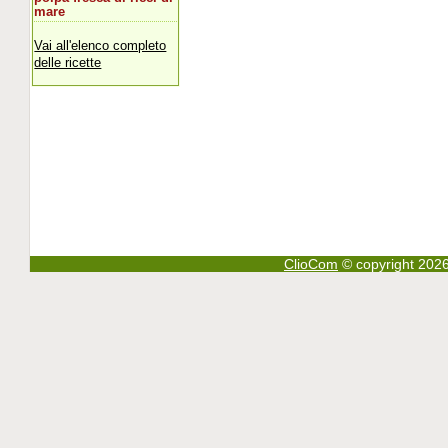
mare
Vai all'elenco completo
delle ricette
ClioCom
© copyright 2026 - 