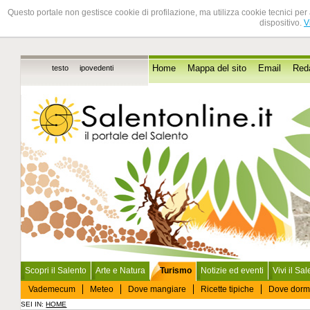
Questo portale non gestisce cookie di profilazione, ma utilizza cookie tecnici per 
dispositivo.
V
testo
ipovedenti
Home
Mappa del sito
Email
Red
Scopri il Salento
Arte e Natura
Turismo
Notizie ed eventi
Vivi il Sa
Vademecum
Meteo
Dove mangiare
Ricette tipiche
Dove dorm
SEI IN:
HOME