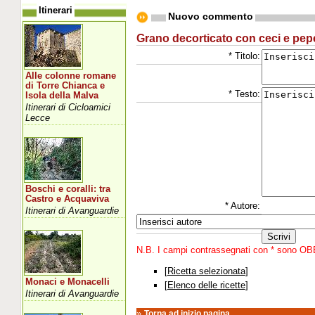
Itinerari
Nuovo commento
Grano decorticato con ceci e pep
* Titolo:
Alle colonne romane
di Torre Chianca e
* Testo:
Isola della Malva
Itinerari di Cicloamici
Lecce
Boschi e coralli: tra
Castro e Acquaviva
* Autore:
Itinerari di Avanguardie
N.B. I campi contrassegnati con * sono O
[
Ricetta selezionata
]
Monaci e Monacelli
[
Elenco delle ricette
]
Itinerari di Avanguardie
»
Torna ad inizio pagina