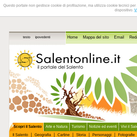
Questo portale non gestisce cookie di profilazione, ma utilizza cookie tecnici per 
dispositivo.
V
testo
ipovedenti
Home
Mappa del sito
Email
Red
Scopri il Salento
Arte e Natura
Turismo
Notizie ed eventi
Vivi il Sa
Il Salento
Geografia
Cartine
Storia
Personaggi
Fotografie