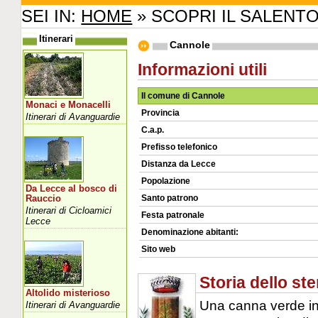
SEI IN:
HOME
» SCOPRI IL SALENT
Itinerari
Cannole
Informazioni utili
Il comune di Cannole
Monaci e Monacelli
Provincia
Itinerari di Avanguardie
C.a.p.
Prefisso telefonico
Distanza da Lecce
Popolazione
Da Lecce al bosco di
Santo patrono
Rauccio
Itinerari di Cicloamici
Festa patronale
Lecce
Denominazione abitanti:
Sito web
Storia dello s
Altolido misterioso
Una canna verde i
Itinerari di Avanguardie