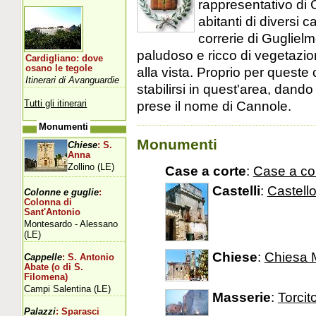
rappresentativo di C
abitanti di diversi c
correrie di Guglielm
paludoso e ricco di vegetazio
Cardigliano: dove
osano le tegole
alla vista. Proprio per queste c
Itinerari di Avanguardie
stabilirsi in quest'area, dan
Tutti gli itinerari
prese il nome di Cannole.
Monumenti
Monumenti
Chiese
: S.
Anna
Zollino (LE)
Case a corte
:
Case a co
Castelli
:
Castell
Colonne e guglie
:
Colonna di
Sant'Antonio
Montesardo - Alessano
(LE)
Chiese
:
Chiesa 
Cappelle
: S. Antonio
Abate (o di S.
Filomena)
Campi Salentina (LE)
Masserie
:
Torcit
Palazzi
: Sparasci