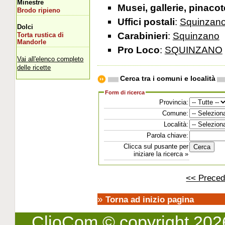
Minestre
Musei, gallerie, pinaco
Brodo ripieno
Uffici postali
:
Squinzan
Dolci
Carabinieri
:
Squinzano
Torta rustica di
Mandorle
Pro Loco
:
SQUINZANO
Vai all'elenco completo
delle ricette
Cerca tra i comuni e località
Form di ricerca
Provincia:
Comune:
Località:
Parola chiave:
Clicca sul pusante per
iniziare la ricerca »
<< Preced
»
Torna ad inizio pagina
ClioCom
© copyright 2026 -