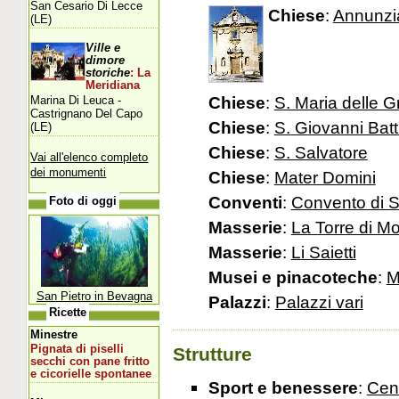
San Cesario Di Lecce
Chiese
:
Annunzi
(LE)
Ville e
dimore
storiche
: La
Meridiana
Chiese
:
S. Maria delle G
Marina Di Leuca -
Castrignano Del Capo
Chiese
:
S. Giovanni Batt
(LE)
Chiese
:
S. Salvatore
Vai all'elenco completo
dei monumenti
Chiese
:
Mater Domini
Conventi
:
Convento di S
Foto di oggi
Masserie
:
La Torre di Mo
Masserie
:
Li Saietti
Musei e pinacoteche
:
M
San Pietro in Bevagna
Palazzi
:
Palazzi vari
Ricette
Minestre
Pignata di piselli
Strutture
secchi con pane fritto
e cicorielle spontanee
Sport e benessere
:
Cent