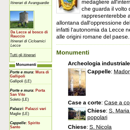
medagliere all'inte
Itinerari di Avanguardie
che guarda il volto
rappresenterebbe a
allontana dall'oppressione de
infatti l'autonomia da Lecce 
Da Lecce al bosco di
alle origini romane del paese.
Rauccio
Itinerari di Cicloamici
Lecce
Monumenti
Tutti gli itinerari
Archeologia industriale
Monumenti
Cappelle
:
Madonn
Porte e mura
: Mura di
Gallipoli
Gallipoli (LE)
Porte e mura
: Porta
San Vito
Soleto (LE)
Case a corte
:
Case a co
Palazzi
: Palazzi vari
Chiese
:
S. Maria
Maglie (LE)
popolari
Cappelle
: Spirito
Chiese
:
S. Nicola
Santo