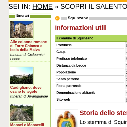
SEI IN:
HOME
» SCOPRI IL SALENT
Itinerari
Squinzano
Informazioni utili
Il comune di Squinzano
Alle colonne romane
Provincia
di Torre Chianca e
Isola della Malva
C.a.p.
Itinerari di Cicloamici
Lecce
Prefisso telefonico
Distanza da Lecce
Popolazione
Santo patrono
Festa patronale
Cardigliano: dove
osano le tegole
Denominazione abitanti:
Itinerari di Avanguardie
Sito web
Storia dello s
Lo stemma di Squin
Monaci e Monacelli