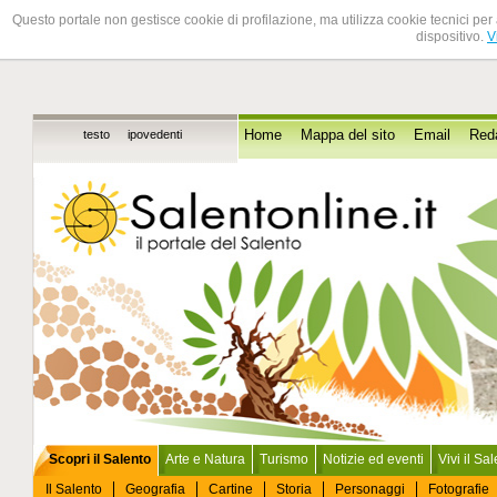
Questo portale non gestisce cookie di profilazione, ma utilizza cookie tecnici per 
dispositivo.
V
testo
ipovedenti
Home
Mappa del sito
Email
Red
Scopri il Salento
Arte e Natura
Turismo
Notizie ed eventi
Vivi il Sa
Il Salento
Geografia
Cartine
Storia
Personaggi
Fotografie